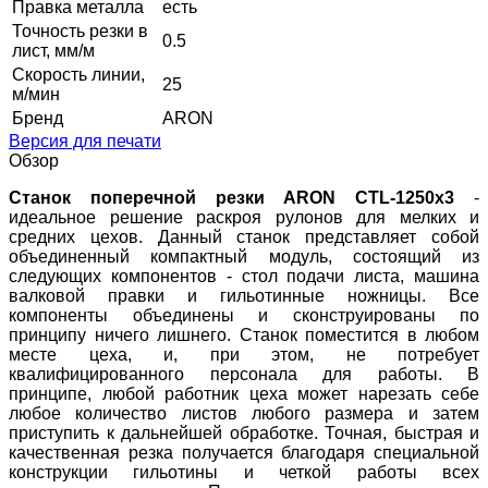
Правка металла
есть
Точность резки в
0.5
лист, мм/м
Скорость линии,
25
м/мин
Бренд
ARON
Версия для печати
Обзор
Станок поперечной резки ARON CTL-1250x3
-
идеальное решение раскроя рулонов для мелких и
средних цехов. Данный станок представляет собой
объединенный компактный модуль, состоящий из
следующих компонентов - стол подачи листа, машина
валковой правки и гильотинные ножницы. Все
компоненты объединены и сконструированы по
принципу ничего лишнего. Станок поместится в любом
месте цеха, и, при этом, не потребует
квалифицированного персонала для работы. В
принципе, любой работник цеха может нарезать себе
любое количество листов любого размера и затем
приступить к дальнейшей обработке. Точная, быстрая и
качественная резка получается благодаря специальной
конструкции гильотины и четкой работы всех